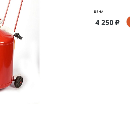
ЦЕНА:
4 250
Р