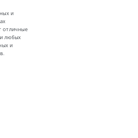
ных и
ах
т отличные
ки любых
ных и
в.