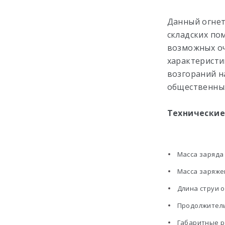
Данный огнет
складских по
возможных оч
характеристи
возгораний н
общественных
Технические
Масса заряда 
Масса заряжен
Длина струи 
Продолжитель
Габаритные р