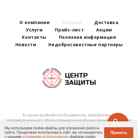
О компании
Каталог
Доставка
Услуги
Прайс-лист
Акции
Контакты
Полезная информация
Новости
Недобросовестные партнеры
В случае крайней необходимости, приобретения
противопожарного оборудования в нерабочее время – позвоните
по тел.
8-922-239-8910
и мы постараемся вам помочь.
Мы используем cookie-файлы для улучшения работы
Принять
сайта. Продолжая использовать сайт, вы соглашаетесь
© 2026 ООО "Центр защиты"
с нашими
условиями использования
файлов cookie.