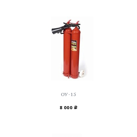
ОУ-15
8 000
Р