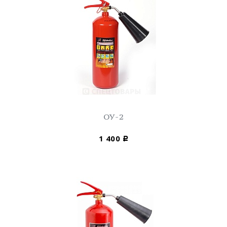
ОУ-2
1 400
Р