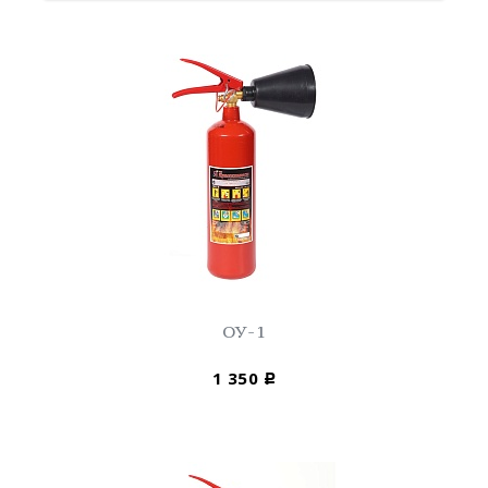
ОУ-1
1 350
Р