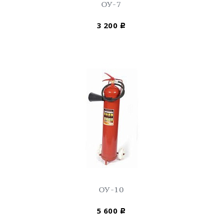
ОУ-7
3 200
Р
ОУ-10
5 600
Р