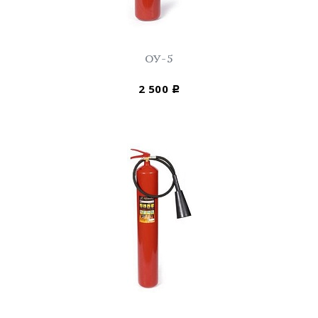
ОУ-5
2 500
Р