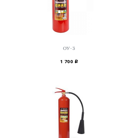
ОУ-3
1 700
Р