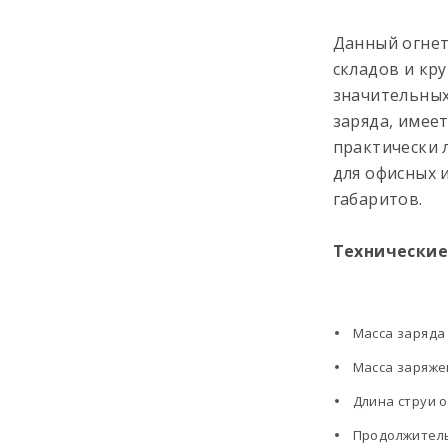
Данный огнет
складов и кр
значительных
заряда, имее
практически 
для офисных 
габаритов.
Технические
Масса заряда 
Масса заряжен
Длина струи 
Продолжитель