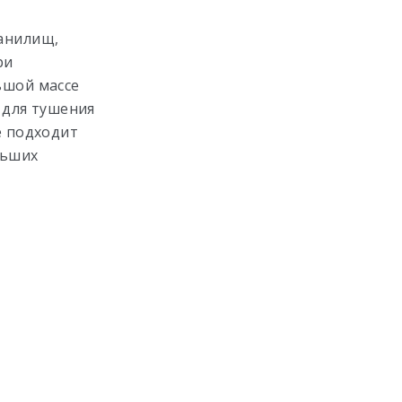
анилищ,
ри
ьшой массе
 для тушения
е подходит
льших