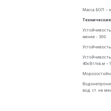
Масса БОП – н
Технические
Устойчивость
менее - 300.
Устойчивость 
Устойчивость 
40кВт/кв.м – 5
Морозостойкос
Водонепрониц
вод. ст. не ме