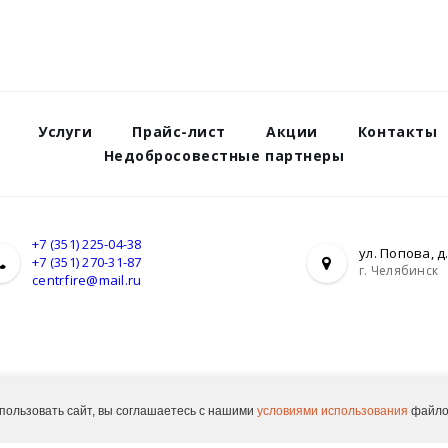
Услуги
Прайс-лист
Акции
Контакты
Недобросовестные партнеры
+7 (351) 225-04-38
ул. Попова, д.
+7 (351) 270-31-87
г. Челябинск
centrfire@mail.ru
я противопожарного оборудования в нерабочее время – позвоните по т
пользовать сайт, вы соглашаетесь с нашими
условиями использования
файлов
© 2026 ООО "Центр защиты"