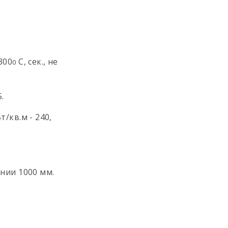
300
С, сек., не
0
.
/кв.м - 240,
нии 1000 мм.