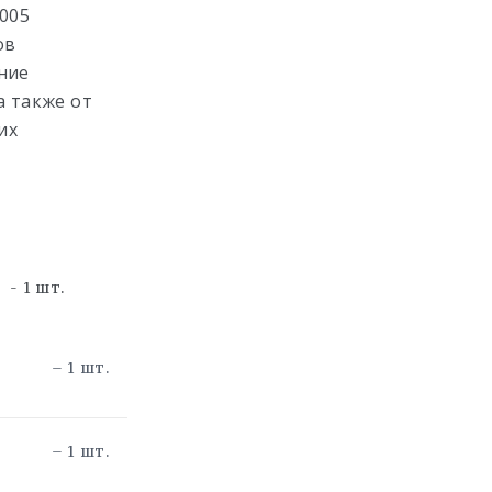
005
ов
ние
а также от
их
т.
– 1 шт.
– 1 шт.