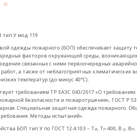
 тип У мод 119
вой одежды пожарного (БОП) обеспечивает защиту т
 вредных факторов окружающей среды, возникающих
ведение связанных с ними первоочередных аварийно
 работ, а также от неблагоприятных климатических в
низких температур (до минус 40°С).
твует требованиям ТР ЕАЭС 043/2017 «О требованиях
пожарной безопасности и пожаротушения», ГОСТ Р 53
арная. Специальная защитная одежда пожарного. О
требования. Методы испытаний».
ства БОП тип У по ГОСТ 12.4.103 – Т
, Т
400, В
, В
.
и
п
у
п