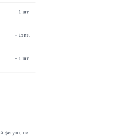
– 1 шт.
– 1экз.
– 1 шт.
й фигуры, см