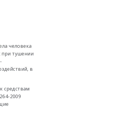
ела человека
 при тушении
-
оздействий, в
 к средствам
264-2009
бщие