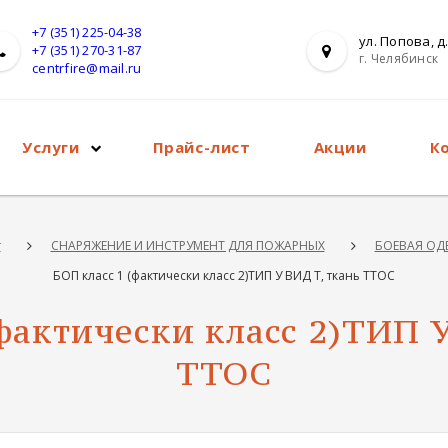
+7 (351) 225-04-38
ул. Попова, д.
+7 (351) 270-31-87
г. Челябинск
centrfire@mail.ru
Услуги
Прайс-лист
Акции
К
г
СНАРЯЖЕНИЕ И ИНСТРУМЕНТ ДЛЯ ПОЖАРНЫХ
БОЕВАЯ ОД
БОП класс 1 (фактически класс 2)ТИП У ВИД Т, ткань ТТОС
фактически класс 2)ТИП 
ТТОС