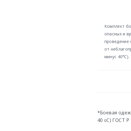
Комплект бо
опасных и в
проведение 
от неблагоп
минус 40℃).
*Боевая одеж
40
С) ГОСТ Р
0