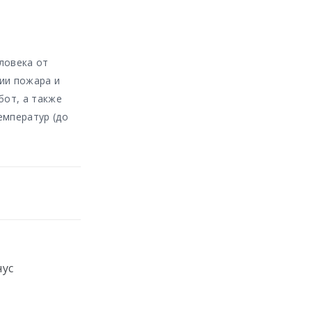
ловека от
ии пожара и
бот, а также
емператур (до
нус