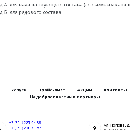
д А для начальствующего состава (со съемным капю
д Б для рядового состава
Услуги
Прайс-лист
Акции
Контакты
Недобросовестные партнеры
+7 (351) 225-04-38
ул. Попова, д.
+7 (351) 270-31-87