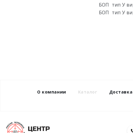
БОП тип У ви
БОП тип У ви
О компании
Каталог
Доставка