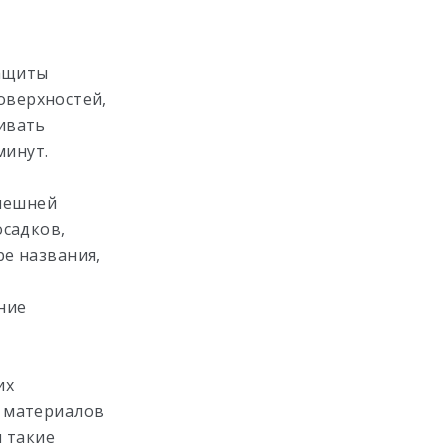
защиты
оверхностей,
ивать
минут.
внешней
осадков,
ре названия,
ние
их
х материалов
 такие