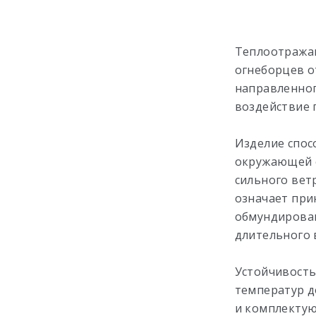
Теплоотража
огнеборцев о
направленног
воздействие 
Изделие спос
окружающей с
сильного вет
означает при
обмундирован
длительного 
Устойчивость
температур д
и комплектую