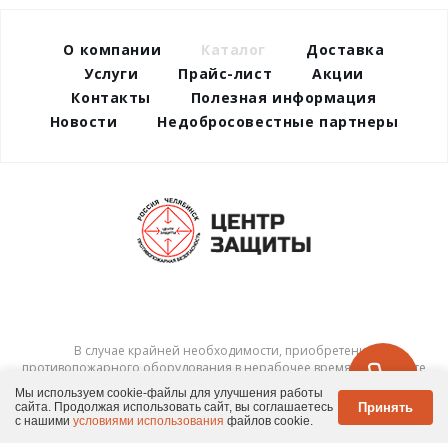
О компании
Каталог
Доставка
Услуги
Прайс-лист
Акции
Контакты
Полезная информация
Новости
Недобросовестные партнеры
В случае крайней необходимости, приобретения
противопожарного оборудования в нерабочее время – позвоните
по тел.
8-922-239-8910
и мы постараемся вам помочь.
Мы используем cookie-файлы для улучшения работы
Принять
сайта. Продолжая использовать сайт, вы соглашаетесь
© 2026 ООО "Центр защиты"
с нашими
условиями использования
файлов cookie.